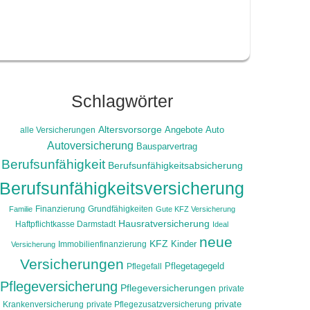
Schlagwörter
Altersvorsorge
alle Versicherungen
Angebote
Auto
Autoversicherung
Bausparvertrag
Berufsunfähigkeit
Berufsunfähigkeitsabsicherung
Berufsunfähigkeitsversicherung
Finanzierung
Grundfähigkeiten
Familie
Gute KFZ Versicherung
Hausratversicherung
Haftpflichtkasse Darmstadt
Ideal
neue
KFZ
Immobilienfinanzierung
Kinder
Versicherung
Versicherungen
Pflegefall
Pflegetagegeld
Pflegeversicherung
Pflegeversicherungen
private
Krankenversicherung
private Pflegezusatzversicherung
private