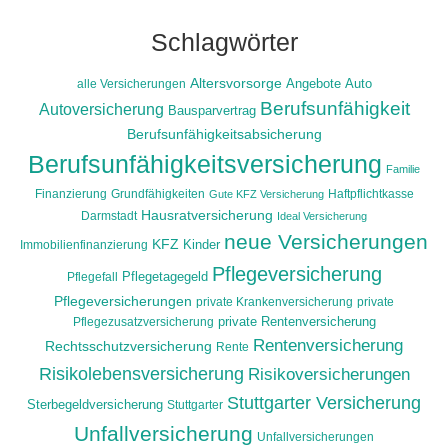
Schlagwörter
Altersvorsorge
alle Versicherungen
Angebote
Auto
Berufsunfähigkeit
Autoversicherung
Bausparvertrag
Berufsunfähigkeitsabsicherung
Berufsunfähigkeitsversicherung
Familie
Finanzierung
Grundfähigkeiten
Haftpflichtkasse
Gute KFZ Versicherung
Hausratversicherung
Darmstadt
Ideal Versicherung
neue Versicherungen
KFZ
Immobilienfinanzierung
Kinder
Pflegeversicherung
Pflegefall
Pflegetagegeld
Pflegeversicherungen
private Krankenversicherung
private
Pflegezusatzversicherung
private Rentenversicherung
Rentenversicherung
Rechtsschutzversicherung
Rente
Risikolebensversicherung
Risikoversicherungen
Stuttgarter Versicherung
Sterbegeldversicherung
Stuttgarter
Unfallversicherung
Unfallversicherungen