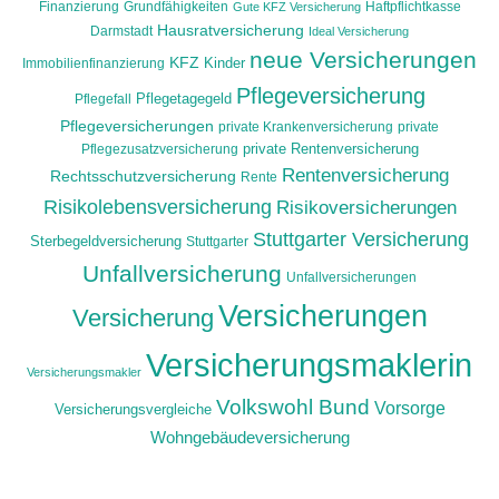
Finanzierung
Grundfähigkeiten
Haftpflichtkasse
Gute KFZ Versicherung
Hausratversicherung
Darmstadt
Ideal Versicherung
neue Versicherungen
KFZ
Immobilienfinanzierung
Kinder
Pflegeversicherung
Pflegefall
Pflegetagegeld
Pflegeversicherungen
private Krankenversicherung
private
Pflegezusatzversicherung
private Rentenversicherung
Rentenversicherung
Rechtsschutzversicherung
Rente
Risikolebensversicherung
Risikoversicherungen
Stuttgarter Versicherung
Sterbegeldversicherung
Stuttgarter
Unfallversicherung
Unfallversicherungen
Versicherungen
Versicherung
Versicherungsmaklerin
Versicherungsmakler
Volkswohl Bund
Vorsorge
Versicherungsvergleiche
Wohngebäudeversicherung