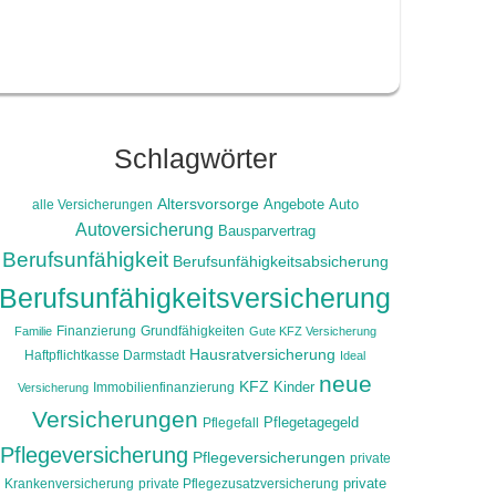
Schlagwörter
Altersvorsorge
alle Versicherungen
Angebote
Auto
Autoversicherung
Bausparvertrag
Berufsunfähigkeit
Berufsunfähigkeitsabsicherung
Berufsunfähigkeitsversicherung
Finanzierung
Grundfähigkeiten
Familie
Gute KFZ Versicherung
Hausratversicherung
Haftpflichtkasse Darmstadt
Ideal
neue
KFZ
Immobilienfinanzierung
Kinder
Versicherung
Versicherungen
Pflegefall
Pflegetagegeld
Pflegeversicherung
Pflegeversicherungen
private
Krankenversicherung
private Pflegezusatzversicherung
private