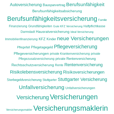
Berufsunfähigkeit
Autoversicherung
Bausparvertrag
Berufsunfähigkeitsabsicherung
Berufsunfähigkeitsversicherung
Familie
Finanzierung
Grundfähigkeiten
Haftpflichtkasse
Gute KFZ Versicherung
Hausratversicherung
Darmstadt
Ideal Versicherung
neue Versicherungen
KFZ
Immobilienfinanzierung
Kinder
Pflegeversicherung
Pflegefall
Pflegetagegeld
Pflegeversicherungen
private Krankenversicherung
private
Pflegezusatzversicherung
private Rentenversicherung
Rentenversicherung
Rechtsschutzversicherung
Rente
Risikolebensversicherung
Risikoversicherungen
Stuttgarter Versicherung
Sterbegeldversicherung
Stuttgarter
Unfallversicherung
Unfallversicherungen
Versicherungen
Versicherung
Versicherungsmaklerin
Versicherungsmakler